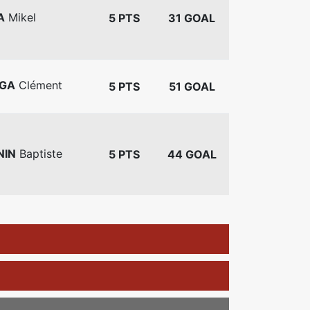
A
Mikel
5 PTS
31 GOAL
IGA
Clément
5 PTS
51 GOAL
NIN
Baptiste
5 PTS
44 GOAL