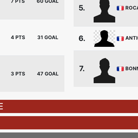
7 PTS
60 GOAL
5.
ROC
6.
4 PTS
31 GOAL
ANT
7.
BON
3 PTS
47 GOAL
E