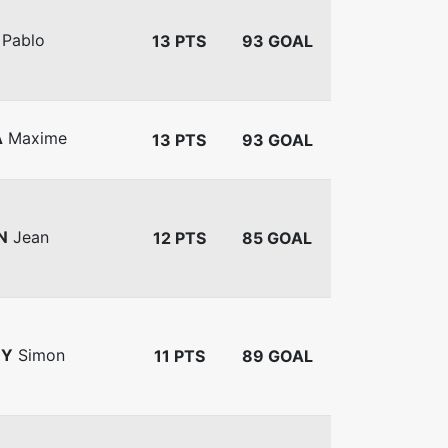
Pablo
13 PTS
93 GOAL
A
Maxime
13 PTS
93 GOAL
N
Jean
12 PTS
85 GOAL
RY
Simon
11 PTS
89 GOAL