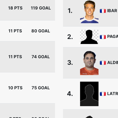
18 PTS
119 GOAL
1.
IBAR
11 PTS
80 GOAL
2.
PAG
11 PTS
74 GOAL
3.
ALDI
10 PTS
75 GOAL
4.
LAT