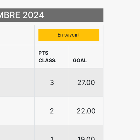
MBRE 2024
En savoir+
PTS
CLASS.
GOAL
3
27.00
2
22.00
1
19.00